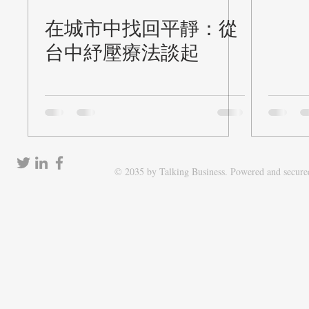
是現代
在城市中找回平靜：從
和、直
莫屬。
台中紓壓療法談起
© 2035 by Talking Business. Powered and secur