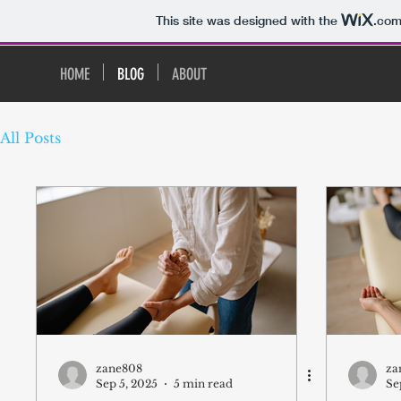
This site was designed with the
.co
HOME
BLOG
ABOUT
All Posts
zane808
za
Sep 5, 2025
5 min read
Se