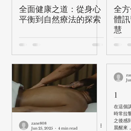
全面健康之道：從身心
全方
平衡到自然療法的探索
體訊
慧
za
Ju
1
在這個
時常拉
之後感
zane808
晨醒來
Jun 25, 2025
4 min read